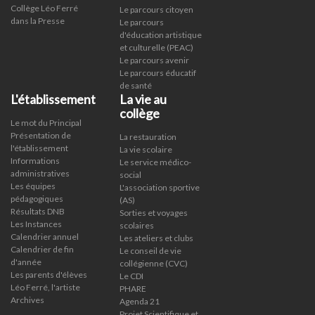
Collège Léo Ferré
Le parcours citoyen
dans la Presse
Le parcours
d'éducation artistique
et culturelle (PEAC)
Le parcours avenir
Le parcours éducatif
de santé
L'établissement
La vie au
collège
Le mot du Principal
Présentation de
La restauration
l'établissement
La vie scolaire
Informations
Le service médico-
administratives
social
Les équipes
L'association sportive
pédagogiques
(AS)
Résultats DNB
Sorties et voyages
Les Instances
scolaires
Calendrier annuel
Les ateliers et clubs
Calendrier de fin
Le conseil de vie
d'année
collégienne (CVC)
Les parents d'élèves
Le CDI
Léo Ferré, l'artiste
PHARE
Archives
Agenda 21
Projet Scientifique et