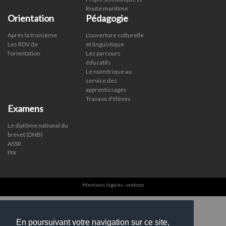
Route maritime
Orientation
Pédagogie
Après la troisième
L'ouverture culturelle
Les RDV de
et linguistique
l'orientation
Les parcours
éducatifs
Le numérique au
service des
apprentissages
Travaux d'élèves
Examens
Le diplôme national du
brevet (DNB)
ASSR
PIX
Mentions légales
-
websco
En poursuivant votre navigation sur ce site,