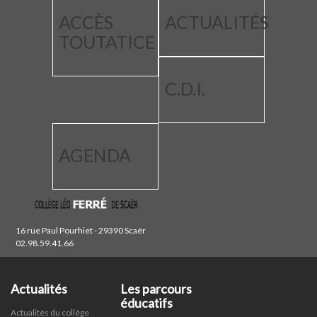
ACCÈS
ACTUALITÉS
TOUTATICE
C.D.I.
AGENDA
16 rue Paul Pourhiet - 29390 Scaër
02.98.59.41.66
Actualités
Les parcours
éducatifs
Actualités du collège