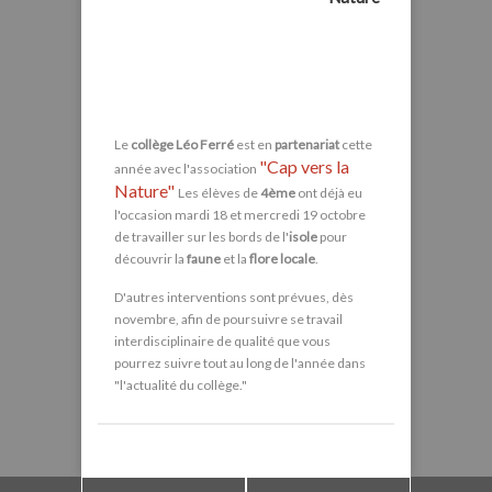
Octobre 2022
Le
collège Léo Ferré
est en
partenariat
cette
"Cap vers la
année avec l'association
Nature"
Les élèves de
4ème
ont déjà eu
l'occasion mardi 18 et mercredi 19 octobre
de travailler sur les bords de l'
isole
pour
découvrir la
faune
et la
flore locale
.
D'autres interventions sont prévues, dès
novembre, afin de poursuivre se travail
interdisciplinaire de qualité que vous
pourrez suivre tout au long de l'année dans
"l'actualité du collège."